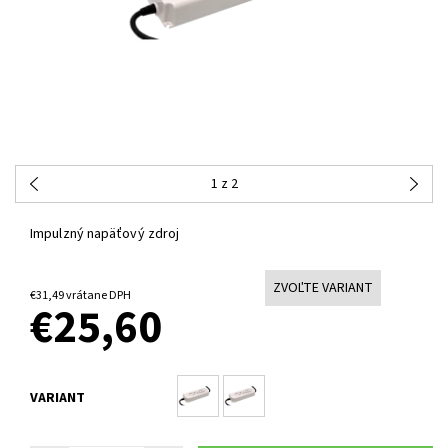
1
z 2
Impulzný napäťový zdroj
ZVOĽTE VARIANT
€31,49 vrátane DPH
€25,60
VARIANT