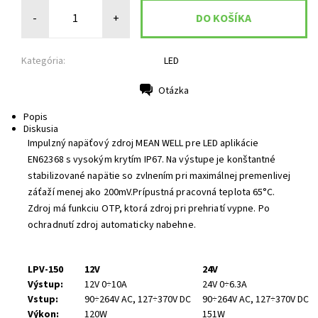
-
+
Kategória:
LED
Otázka
Tlač
Popis
Diskusia
Impulzný napäťový zdroj MEAN WELL pre LED aplikácie
EN62368 s vysokým krytím IP67. Na výstupe je konštantné
stabilizované napätie so zvlnením pri maximálnej premenlivej
záťaží menej ako 200mV.Prípustná pracovná teplota 65°C.
Zdroj má funkciu OTP, ktorá zdroj pri prehriatí vypne. Po
ochradnutí zdroj automaticky nabehne.
LPV-150
12V
24V
Výstup:
12V 0÷10A
24V 0÷6.3A
Vstup:
90÷264V AC, 127÷370V DC
90÷264V AC, 127÷370V DC
Výkon:
120W
151W