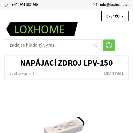
+421 951 982 360
info
@
loxhome.sk
€0
0 ks /
NAPÁJACÍ ZDROJ LPV-150
Zvoľte variant
MEAN WELL