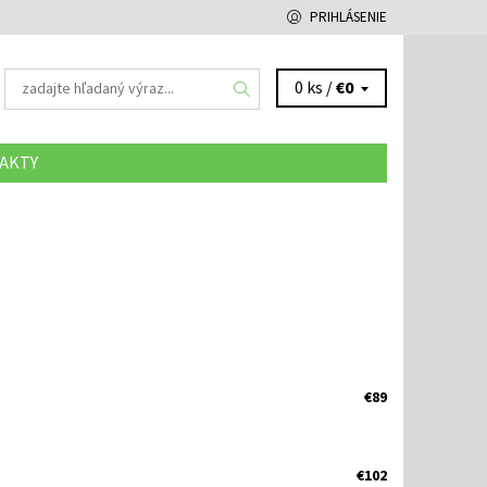
PRIHLÁSENIE
0 ks /
€0
AKTY
€89
€102