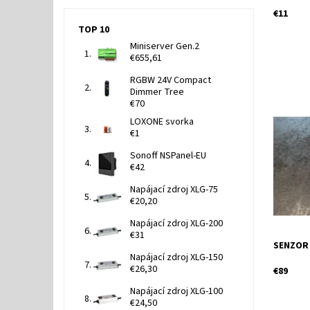
€11
TOP 10
Miniserver Gen.2
€655,61
RGBW 24V Compact
Dimmer Tree
€70
Senzor os
LOXONE svorka
Dostupn
€1
Kód:
Sonoff NSPanel-EU
€42
Napájací zdroj XLG-75
€20,20
Napájací zdroj XLG-200
€31
SENZOR 
Napájací zdroj XLG-150
€26,30
€89
Napájací zdroj XLG-100
€24,50