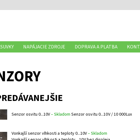
ÁSUVKY
NAPÁJACIE ZDROJE
DOPRAVA A PLATBA
KONT
NZORY
PREDÁVANEJŠIE
Senzor osvitu 0...10V
–
Skladom
Senzor osvitu 0...10V / 10 000Lux
Vonkajší senzor vlhkosti a teploty 0...10V
–
Skladom
Vonkajší senzor vlhkosti a teploty ...10V bez displeja