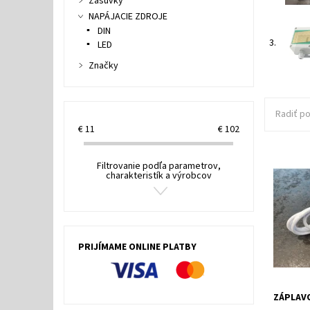
Zásuvky
NAPÁJACIE ZDROJE
DIN
3.
LED
Značky
Radiť po
€
11
€
102
Vďaka z
Filtrovanie podľa parametrov,
vyhnúť 
charakteristík a výrobcov
vodou. V
včas upo
Dostupn
Kód:
PRIJÍMAME ONLINE PLATBY
ZÁPLAV