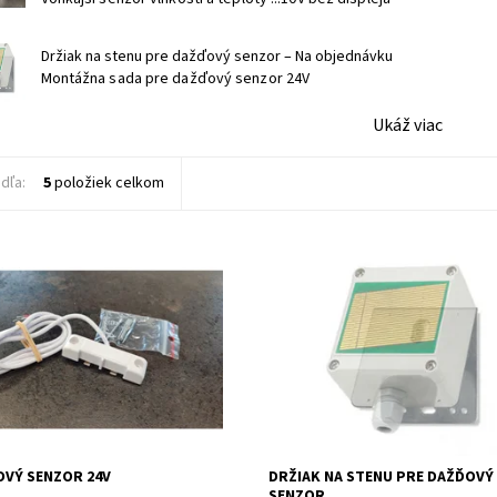
Držiak na stenu pre dažďový senzor
–
Na objednávku
Montážna sada pre dažďový senzor 24V
Ukáž viac
dľa:
5
položiek celkom
áplavovému senzoru sa môžete
Montážna sada pre dažďový senzo
nákladným škodám spôsobeným
Dostupnosť:
Na objednávku
aša inteligentná domácnosť vás
Kód:
109
zorní.
osť:
Skladom
103
OVÝ SENZOR 24V
DRŽIAK NA STENU PRE DAŽĎOVÝ
SENZOR