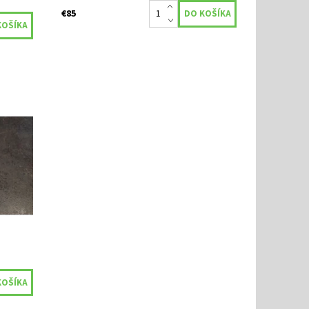
€85
..10V