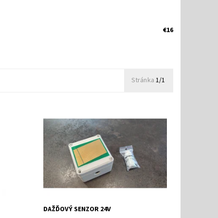
€16
Stránka
1/1
r 24V
Dažďový senzor 24V AC/DC ± 10
Dostupnosť:
Skladom
Kód:
106
DAŽĎOVÝ SENZOR 24V