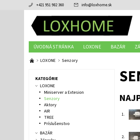
+421 951 982 360
info
@
loxhome.sk
ÚVODNÁ STRÁNKA
LOXONE
BAZÁR
Z
LOXONE
Senzory
SE
KATEGÓRIE
LOXONE
Miniserver a Extesion
NAJ
Senzory
Aktory
AIR
1.
TREE
Príslušenstvo
BAZÁR
2.