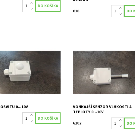
€16
vitu 0...10V / 10 000Lux
Vonkajší senzor vlhkosti a teploty .
bez displeja
osť:
Skladom
115
Dostupnosť:
Skladom
Kód:
112
OSVITU 0...10V
VONKAJŠÍ SENZOR VLHKOSTI A
TEPLOTY 0...10V
€102