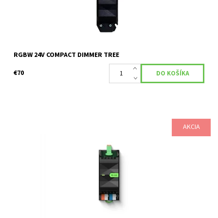
RGBW 24V COMPACT DIMMER TREE
€70
AKCIA
Číslo produktu: 100013 ROZBALENÉ RS232 Extension vám
umožňuje ovládať množstvo zariadení, ktoré disponujú RS232
rozhraním. Audio systém Telefón Kúrenie A mnoho...
Dostupnosť:
Skladom
Kód:
100013
Značka:
Loxone