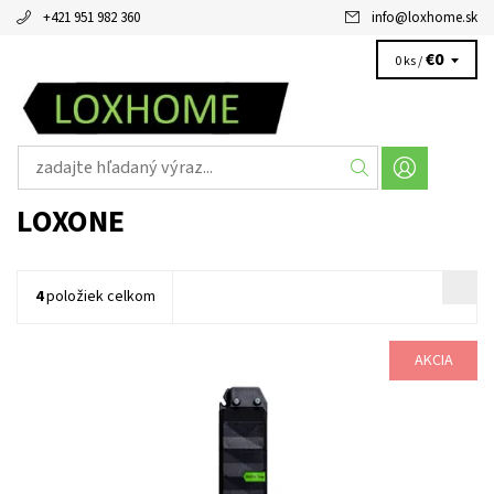
+421 951 982 360
info
@
loxhome.sk
€0
0 ks /
LOXONE
4
položiek celkom
AKCIA
Číslo produktu: 100325 ROZBALENÉ RGBW 24V Dimmer
špeciálne vyvinutý na decentralizované použitie. Je možné ho
bez problémov integrovať do Real Smart Home a...
Dostupnosť:
Skladom
Kód:
100325
Značka:
Loxone