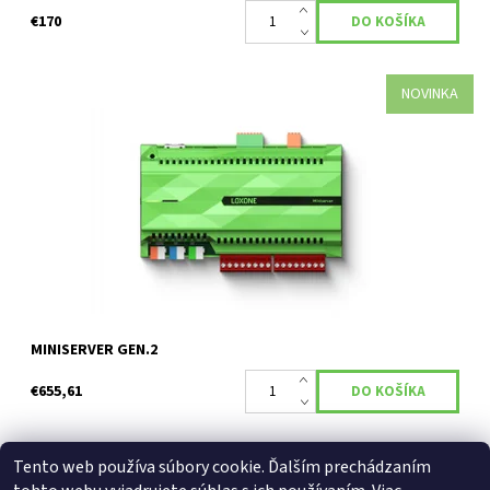
€170
NOVINKA
Číslo produktu: 100335
Centrálna jednotka pre riadenie inteligentnej elektroinštalácie v
domácnosti, firmách alebo pre špeciálne projekty automatizácie.
Loxone Miniserver...
Dostupnosť:
Na objednávku
Kód:
100335
Značka:
Loxone
MINISERVER GEN.2
€655,61
Tento web používa súbory cookie. Ďalším prechádzaním