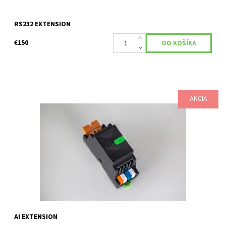
RS232 EXTENSION
€150
AKCIA
Číslo produktu: 100471 ROZBALENÉ AI Extension má 8
analógových vstupov, pričom zaberá len 2 pozície. 4 analógové
napäťové vstupy (0-10V) alebo 4 digitálne...
Dostupnosť:
Skladom
Kód:
100471
Značka:
Loxone
AI EXTENSION