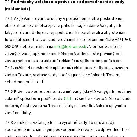
7.3
Podmienky uplatnenia práva zo zodpovednosti za vady
(reklamácie)
7.3.1 Ak je Vám Tovar doručený v porušenom alebo poškodenom
obale alebo je zásielka zjavne príliš ľahká, žiadame Vás, aby ste
takýto Tovar od dopravnej spoločnosti nepreberali a aby ste nám
túto skutočnosť bezodkladne oznámili na telefónnom čísle +421 948
092 863 alebo e-mailom na
info@loxhome.sk
.
V prípade zistenia
zjavných vád (napr. mechanického poškodenia) ste povinný bez
zbytočného odkladu uplatniť reklamáciu spôsobom podľa bodu
7.4.1. nižšie. Na neskoršie uplatnenú reklamáciu z dôvodu zjavných
vád na Tovare, vrátane vady spočívajúcej v neúplnosti Tovaru,
nebudeme prihliadať.
7.3.2 Právo zo zodpovednosti za iné vady (skryté vady), ste povinný
uplatniť spôsobom podľa bodu
7.4.1
. nižšie bez zbytočného odkladu
po tom, čo ste vadu na Tovare zistili, najneskôr však do uplynutia
záručnej doby.
7.3.3 Záruka sa vzťahuje len na výrobné vady Tovaru a vady
spôsobené mechanickým poškodením. Právo zo zodpovednosti za
vady nemôžete uplatniť najmä na vady spôsobené opotrebením,