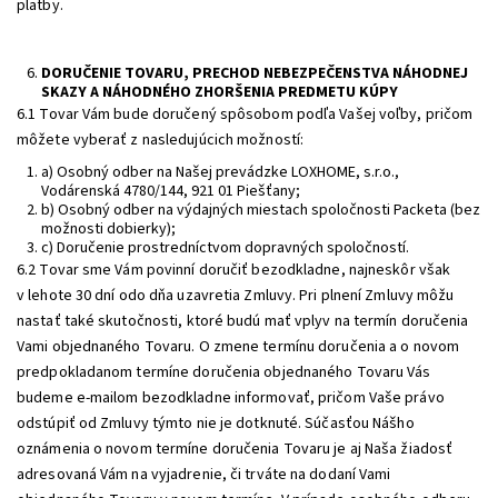
platby.
DORUČENIE TOVARU, PRECHOD NEBEZPEČENSTVA NÁHODNEJ
SKAZY A NÁHODNÉHO ZHORŠENIA PREDMETU KÚPY
6.1 Tovar Vám bude doručený spôsobom podľa Vašej voľby, pričom
môžete vyberať z nasledujúcich možností:
a) Osobný odber na Našej prevádzke LOXHOME, s.r.o.,
Vodárenská 4780/144, 921 01 Piešťany;
b) Osobný odber na výdajných miestach spoločnosti Packeta (bez
možnosti dobierky);
c) Doručenie prostredníctvom dopravných spoločností.
6.2 Tovar sme Vám povinní doručiť bezodkladne, najneskôr však
v lehote 30 dní odo dňa uzavretia Zmluvy. Pri plnení Zmluvy môžu
nastať také skutočnosti, ktoré budú mať vplyv na termín doručenia
Vami objednaného Tovaru. O zmene termínu doručenia a o novom
predpokladanom termíne doručenia objednaného Tovaru Vás
budeme e-mailom bezodkladne informovať, pričom Vaše právo
odstúpiť od Zmluvy týmto nie je dotknuté. Súčasťou Nášho
oznámenia o novom termíne doručenia Tovaru je aj Naša žiadosť
adresovaná Vám na vyjadrenie, či trváte na dodaní Vami