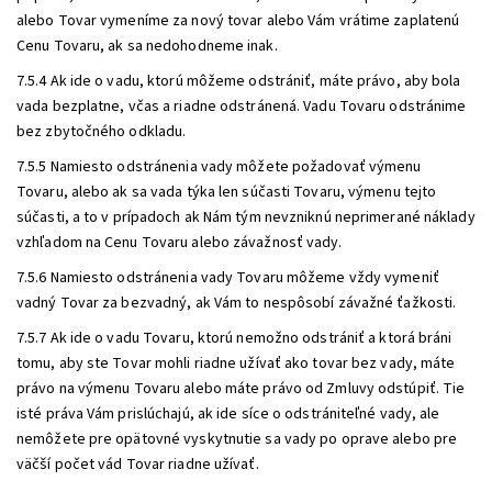
alebo Tovar vymeníme za nový tovar alebo Vám vrátime zaplatenú
Cenu Tovaru, ak sa nedohodneme inak.
7.5.4 Ak ide o vadu, ktorú môžeme odstrániť, máte právo, aby bola
vada bezplatne, včas a riadne odstránená. Vadu Tovaru odstránime
bez zbytočného odkladu.
7.5.5 Namiesto odstránenia vady môžete požadovať výmenu
Tovaru, alebo ak sa vada týka len súčasti Tovaru, výmenu tejto
súčasti, a to v prípadoch ak Nám tým nevzniknú neprimerané náklady
vzhľadom na Cenu Tovaru alebo závažnosť vady.
7.5.6 Namiesto odstránenia vady Tovaru môžeme vždy vymeniť
vadný Tovar za bezvadný, ak Vám to nespôsobí závažné ťažkosti.
7.5.7 Ak ide o vadu Tovaru, ktorú nemožno odstrániť a ktorá bráni
tomu, aby ste Tovar mohli riadne užívať ako tovar bez vady, máte
právo na výmenu Tovaru alebo máte právo od Zmluvy odstúpiť. Tie
isté práva Vám prislúchajú, ak ide síce o odstrániteľné vady, ale
nemôžete pre opätovné vyskytnutie sa vady po oprave alebo pre
väčší počet vád Tovar riadne užívať.