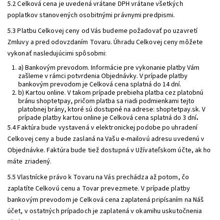
5.2 Celková cena je uvedená vrátane DPH vrátane všetkých
poplatkov stanovených osobitnými právnymi predpismi.
5.3 Platbu Celkovej ceny od Vás budeme požadovať po uzavretí
Zmluvy a pred odovzdaním Tovaru. Úhradu Celkovej ceny môžete
vykonať nasledujúcimi spôsobmi:
a) Bankovým prevodom. Informácie pre vykonanie platby Vám
zašleme v rámci potvrdenia Objednávky. V prípade platby
bankovým prevodom je Celková cena splatná do 14 dní.
b) Kartou online. V takom prípade prebieha platba cez platobnú
bránu shoptetpay, pričom platba sa riadi podmienkami tejto
platobnej brány, ktoré sú dostupné na adrese:
shoptetpay.sk
. V
prípade platby kartou online je Celková cena splatná do 3 dní
.
5.4 Faktúra bude vystavená v elektronickej podobe po uhradení
Celkovej ceny a bude zaslaná na Vašu e-mailovú adresu uvedenú v
Objednávke. Faktúra bude tiež dostupná v Užívateľskom účte, ak ho
máte zriadený.
5.5 Vlastnícke právo k Tovaru na Vás prechádza až potom, čo
zaplatíte Celkovú cenu a Tovar prevezmete. V prípade platby
bankovým prevodom je Celková cena zaplatená pripísaním na Náš
účet, v ostatných prípadoch je zaplatená v okamihu uskutočnenia