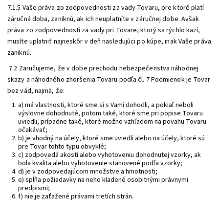
7.1.5 Vaše práva zo zodpovednosti za vady Tovaru, pre ktoré platí
záručná doba, zaniknú, ak ich neuplatníte v záručnej dobe. Avšak
práva zo zodpovednosti za vady pri Tovare, ktorý sa rýchlo kazí,
musíte uplatniť najneskôr v deň nasledujúci po kúpe, inak Vaše práva
zaniknú.
7.2 Zaručujeme, že v dobe prechodu nebezpečenstva náhodnej
skazy a náhodného zhoršenia Tovaru podľa čl. 7 Podmienok je Tovar
bez vád, najmä, že:
a) má vlastnosti, ktoré sme si s Vami dohodli, a pokiaľ neboli
výslovne dohodnuté, potom také, ktoré sme pri popise Tovaru
uviedli, prípadne také, ktoré možno vzhľadom na povahu Tovaru
očakávať;
b) je vhodný na účely, ktoré sme uviedli alebo na účely, ktoré sú
pre Tovar tohto typu obvyklé;
c) zodpovedá akosti alebo vyhotoveniu dohodnutej vzorky, ak
bola kvalita alebo vyhotovenie stanovené podľa vzorky;
d) je v zodpovedajúcom množstve a hmotnosti;
e) spĺňa požiadavky na neho kladené osobitnými právnymi
predpismi;
f) nie je zaťažené právami tretích strán.