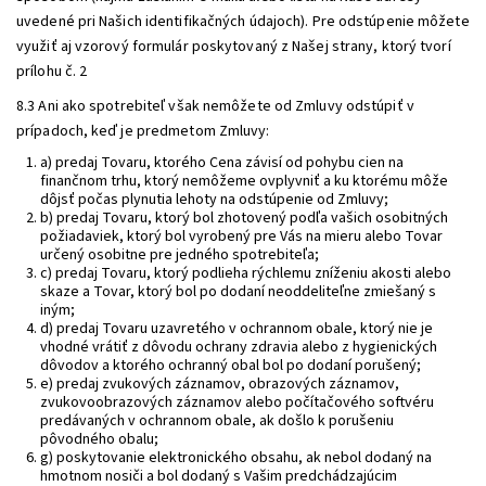
uvedené pri Našich identifikačných údajoch). Pre odstúpenie môžete
využiť aj vzorový formulár poskytovaný z Našej strany, ktorý tvorí
prílohu č. 2
8.3 Ani ako spotrebiteľ však nemôžete od Zmluvy odstúpiť v
prípadoch, keď je predmetom Zmluvy:
a) predaj Tovaru, ktorého Cena závisí od pohybu cien na
finančnom trhu, ktorý nemôžeme ovplyvniť a ku ktorému môže
dôjsť počas plynutia lehoty na odstúpenie od Zmluvy;
b) predaj Tovaru, ktorý bol zhotovený podľa vašich osobitných
požiadaviek, ktorý bol vyrobený pre Vás na mieru alebo Tovar
určený osobitne pre jedného spotrebiteľa;
c) predaj Tovaru, ktorý podlieha rýchlemu zníženiu akosti alebo
skaze a Tovar, ktorý bol po dodaní neoddeliteľne zmiešaný s
iným;
d) predaj Tovaru uzavretého v ochrannom obale, ktorý nie je
vhodné vrátiť z dôvodu ochrany zdravia alebo z hygienických
dôvodov a ktorého ochranný obal bol po dodaní porušený;
e) predaj zvukových záznamov, obrazových záznamov,
zvukovoobrazových záznamov alebo počítačového softvéru
predávaných v ochrannom obale, ak došlo k porušeniu
pôvodného obalu;
g) poskytovanie elektronického obsahu, ak nebol dodaný na
hmotnom nosiči a bol dodaný s Vašim predchádzajúcim