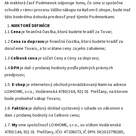
Ak niektorá časť Podmienok odporuje tomu, čo sme si spoločne
schválili v rámci procesu Vášho nákupu na Našom E-shope, bude mať
táto konkrétna dohoda prednosť pred týmito Podmienkami.
NIEKTORÉ DEFINÍCIE
1.1
Cena
je finančná čiastka, ktorú budete hradiť za Tovar;
1.2
Cena za dopravu
je finančná čiastka, ktorú budete hradiť za
doručenie Tovaru, a to vrátane ceny za jeho zabalenie;
1.3
Celková cena
je súčet Ceny a Ceny za dopravu;
1.4
DPH
je daň z pridanej hodnoty podľa platných právnych
predpisov;
1.5.
E-shop
je internetový obchod prevádzkovaný Nami na adrese
LOXHOME, s.r.o., Vodárenská 4780/144, 921 01 Piešťany, na ktorom
bude prebiehať nákup Tovaru;
1.6.
Faktúra
je daňový doklad vystavený v súlade so zákonom o
dani z pridanej hodnoty na Celkovú cenu;
1.7.
My
sme spoločnosť LOXHOME, s.r.o., so sídlom Vodárenská
4780/144, 921 01 Piešťany, IČO: 47206373, IČ DPH: SK2023790285,