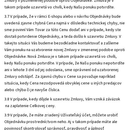
Zmluvy v pozmenenej podobe oproti Objednávke. Zmluva je v
takom prípade uzavretá vo chvíli, kedy Našu ponuku potvrdíte.
3.7 V prípade, že v rámci E-shopu alebo v návrhu Objednávky bude
uvedená zjavne chybná Cena najmä v dôsledku technickej chyby, nie
sme povinní Vám Tovar za túto Cenu dodať ani v prípade, kedy ste
dostali potvrdenie Objednávky, a teda došlo k uzavretiu Zmluvy. V
takejto situácii Vás budeme bezodkladne kontaktovať a zašleme
Vám ponuku na uzatvorenie novej Zmluvy v zmenenej podobe oproti
Objednávke. Nová Zmluva je v takom prípade uzavretá vo chvíli,
kedy Našu ponuku potvrdíte. V prípade, že Našu ponuku nepotvrdíte
ani v lehote 3 dní od jej odoslania, sme oprávnení od uzatvorenej
Zmluvy odstúpiť. Za zjavnú chybu v Cene sa považuje napríklad
situácia, kedy Cena nezodpovedá obvyklej cene u iných predajcov
alebo chýba či je navyše číslica.
3.8 V prípade, kedy dôjde k uzavretiu Zmluvy, Vám vzniká záväzok
na zaplatenie Celkovej ceny.
3.9 V prípade, že máte zriadený Užívateľský účet, môžete urobiť
Objednávku prostredníctvom neho. Aj v takom prípade máte ale
povinnosť skontrolovať správnosť, pravdivosť a úplnosť