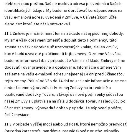
elektronickou poštou. Naša e-mailová adresa je uvedená u Našich
identifikačných údajov. My budeme doručovať korešpondenciu na
Vašu e-mailovú adresu uvedenú v Zmluve, v Užívateľskom účte
alebo cez ktorú ste nás kontaktovali.
11.2 Zmluvu je možné meniť len na základe našej písomnej dohody.
My sme však oprávnení zmeniť a doplniť tieto Podmienky, táto
zmena sa však nedotkne už uzatvorených Zmlúv, ale len Zmlúv,
ktoré budú uzavreté po účinnosti tejto zmeny. O zmene Vás však
budeme informovať iba v prípade, že Vám na základe Zmluvy máme
dodávať Tovar pravidelne a opakovane. Informácie o zmene Vám
zašleme na Vašu e-mailovú adresu najmenej 14 dní pred účinnosťou
tejto zmeny. Pokiaľ od Vás do 14 dní od zaslanie informácie o zmene
nedostaneme výpoveď uzatvorenej Zmluvy na pravidelné a
opakované dodávky Tovaru, stávajú sa nové podmienky súčasťou
našej Zmluvy a uplatnia sa na ďalšiu dodávku Tovaru nasledujúcu po
účinnosti zmeny. Výpovedná doba v prípade, že výpoveď podáte,
činí 2 mesiace.
11.3 V prípade vyššej moci alebo udalostí, ktoré nemožno predvídať
(prírodná katastrofa, pandémia, prevádzkové poruchy, výpadky