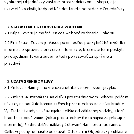
vyplnenej Objednávky zaslanej prostredníctvom E-shopu, a je
uzavretá vo chvíli, kedy od Nás dostanete potvrdenie Objednávky.
VŠEOBECNÉ USTANOVENIA A POUČENIE
2.1 Kúpa Tovaru je možná len cez webové rozhranie E-shopu.
2.2 Pri nákupe Tovaru je Vašou povinnosťou poskytnúť Nám všetky
informácie správne a pravdivo. Informácie, ktoré ste Nám poskytli
pri objednaní Tovaru budeme teda považovať za správne a
pravdivé.
UZATVORENIE ZMLUVY
3.1 Zmluvu s Nami je možné uzavrieť iba v slovenskom jazyku.
3.2 Zmluva je uzatváraná na diaľku prostredníctvom E-shopu, pričom
náklady na použitie komunikačných prostriedkov na diaľku hradíte
Vy. Tieto náklady sa však nijako nelíšia od základnej sadzby, ktorú
hradíte za používanie týchto prostriedkov (teda najmä za prístup k
internetu), žiadne ďalšie náklady účtované Nami teda nad rámec
Celkovej ceny nemusíte očakávať. Odoslaním Objednávky súhlasíte