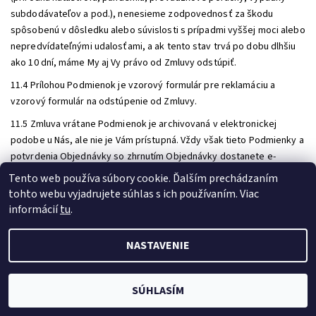
subdodávateľov a pod.), nenesieme zodpovednosť za škodu
spôsobenú v dôsledku alebo súvislosti s prípadmi vyššej moci alebo
nepredvídateľnými udalosťami, a ak tento stav trvá po dobu dlhšiu
ako 10 dní, máme My aj Vy právo od Zmluvy odstúpiť.
11.4 Prílohou Podmienok je vzorový formulár pre reklamáciu a
vzorový formulár na odstúpenie od Zmluvy.
11.5 Zmluva vrátane Podmienok je archivovaná v elektronickej
podobe u Nás, ale nie je Vám prístupná. Vždy však tieto Podmienky a
potvrdenia Objednávky so zhrnutím Objednávky dostanete e-
mailom a budete teda mať vždy prístup k Zmluve aj bez Našej
Tento web používa súbory cookie. Ďalším prechádzaním
súčinnosti. Odporúčame vždy potvrdenie Objednávky a Podmienky
tohto webu vyjadrujete súhlas s ich používaním. Viac
uložiť.
informácií
tu
.
11.6 Na Našu činnosť sa nevzťahujú žiadne kódexy správania podľa §
3 ods. 1 písm. n) Zákona o ochrane spotrebiteľa pri predaji na diaľku.
NASTAVENIE
11.7 Tieto Podmienky nadobúdajú účinnosť 1.7.2024
.
SÚHLASÍM
Príloha č. 1 Formulár pre reklamáciu