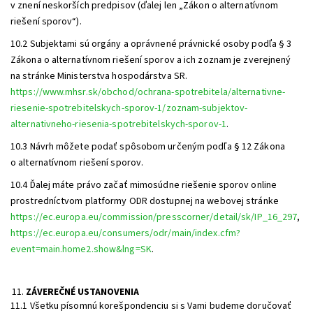
v znení neskorších predpisov (ďalej len „Zákon o alternatívnom
riešení sporov“).
10.2 Subjektami sú orgány a oprávnené právnické osoby podľa § 3
Zákona o alternatívnom riešení sporov a ich zoznam je zverejnený
na stránke Ministerstva hospodárstva SR.
https://www.mhsr.sk/obchod/ochrana-spotrebitela/alternativne-
riesenie-spotrebitelskych-sporov-1/zoznam-subjektov-
alternativneho-riesenia-spotrebitelskych-sporov-1
.
10.3 Návrh môžete podať spôsobom určeným podľa § 12 Zákona
o alternatívnom riešení sporov.
10.4 Ďalej máte právo začať mimosúdne riešenie sporov online
prostredníctvom platformy ODR dostupnej na webovej stránke
https://ec.europa.eu/commission/presscorner/detail/sk/IP_16_297
,
https://ec.europa.eu/consumers/odr/main/index.cfm?
event=main.home2.show&lng=SK
.
ZÁVEREČNÉ USTANOVENIA
11.1 Všetku písomnú korešpondenciu si s Vami budeme doručovať