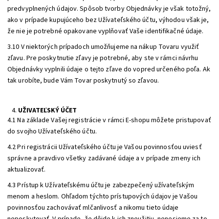
predvyplnených údajov. Spôsob tvorby Objednávky je však totožný,
ako v prípade kupujúceho bez Užívateľského účtu, výhodou však je,
že nie je potrebné opakovane vyplňovať Vaše identifikačné údaje.
3.10 V niektorých prípadoch umožňujeme na nákup Tovaru využiť
zľavu. Pre poskytnutie zľavy je potrebné, aby ste v rámci návrhu
Objednávky vyplnili údaje o tejto zľave do vopred určeného poľa. Ak
tak urobíte, bude Vám Tovar poskytnutý so zľavou.
UŽIVATEĽSKÝ ÚČET
4.1 Na základe Vašej registrácie v rámci E-shopu môžete pristupovať
do svojho Užívateľského účtu.
4.2 Pri registrácii Užívateľského účtu je Vašou povinnosťou uviesť
správne a pravdivo všetky zadávané údaje a v prípade zmeny ich
aktualizovať.
4.3 Prístup k Užívateľskému účtu je zabezpečený užívateľským
menom a heslom. Ohľadom týchto prístupových údajov je Vašou
povinnosťou zachovávať mlčanlivosť a nikomu tieto údaje