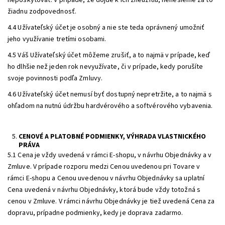
neposkytovať. V prípade, že dôjde k ich zneužitiu, nenesieme za to
žiadnu zodpovednosť.
4.4 Užívateľský účet je osobný a nie ste teda oprávnený umožniť
jeho využívanie tretími osobami.
4.5 Váš Užívateľský účet môžeme zrušiť, a to najmä v prípade, keď
ho dlhšie než jeden rok nevyužívate, či v prípade, kedy porušíte
svoje povinnosti podľa Zmluvy.
4.6 Užívateľský účet nemusí byť dostupný nepretržite, a to najmä s
ohľadom na nutnú údržbu hardvérového a softvérového vybavenia.
CENOVÉ A PLATOBNÉ PODMIENKY, VÝHRADA VLASTNICKÉHO
PRÁVA
5.1 Cena je vždy uvedená v rámci E-shopu, v návrhu Objednávky a v
Zmluve. V prípade rozporu medzi Cenou uvedenou pri Tovare v
rámci E-shopu a Cenou uvedenou v návrhu Objednávky sa uplatní
Cena uvedená v návrhu Objednávky, ktorá bude vždy totožná s
cenou v Zmluve. V rámci návrhu Objednávky je tiež uvedená Cena za
dopravu, prípadne podmienky, kedy je doprava zadarmo.