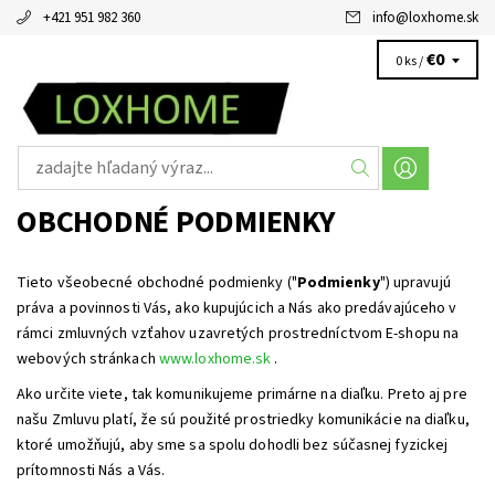
+421 951 982 360
info
@
loxhome.sk
€0
0 ks /
OBCHODNÉ PODMIENKY
Tieto všeobecné obchodné podmienky ("
Podmienky
") upravujú
práva a povinnosti Vás, ako kupujúcich a Nás ako predávajúceho v
rámci zmluvných vzťahov uzavretých prostredníctvom E-shopu na
webových stránkach
www.loxhome.sk
.
Ako určite viete, tak komunikujeme primárne na diaľku. Preto aj pre
našu Zmluvu platí, že sú použité prostriedky komunikácie na diaľku,
ktoré umožňujú, aby sme sa spolu dohodli bez súčasnej fyzickej
prítomnosti Nás a Vás.