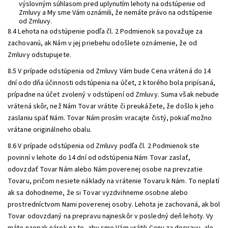
výslovným súhlasom pred uplynutím lehoty na odstúpenie od
Zmluvy a My sme Vám oznámili, že nemáte právo na odstúpenie
od Zmluvy.
8.4 Lehota na odstúpenie podľa čl. 2 Podmienok sa považuje za
zachovanú, ak Nám v jej priebehu odošlete oznámenie, že od
Zmluvy odstupujete.
8.5 V prípade odstúpenia od Zmluvy Vám bude Cena vrátená do 14
dní odo dňa účinnosti odstúpenia na účet, z ktorého bola pripísaná,
prípadne na účet zvolený v odstúpení od Zmluvy. Suma však nebude
vrátená skôr, než Nám Tovar vrátite či preukážete, že došlo k jeho
zaslaniu späť Nám. Tovar Nám prosím vracajte čistý, pokiaľ možno
vrátane originálneho obalu.
8.6 V prípade odstúpenia od Zmluvy podľa čl. 2 Podmienok ste
povinní v lehote do 14 dní od odstúpenia Nám Tovar zaslať,
odovzdať Tovar Nám alebo Nám poverenej osobe na prevzatie
Tovaru, pričom nesiete náklady na vrátenie Tovaru k Nám. To neplatí
ak sa dohodneme, že si Tovar vyzdvihneme osobne alebo
prostredníctvom Nami poverenej osoby. Lehota je zachovaná, ak bol
Tovar odovzdaný na prepravu najneskôr v posledný deň lehoty. Vy