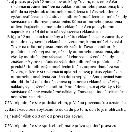
a) počas prvých 12 mesiacov od kúpy Tovaru, môžeme Vašu
reklamáciu zamietnuť len na základe odborného posúdenia; bez
ohľadu na výsledok odborného posúdenia od Vás nebudeme
vyžadovať úhradu nákladov na odborné posúdenie ani iné náklady
súvisiace s odborným posúdením. Kópiu odborného posúdenia
odôvodňujúceho zamietnutie reklamácie Vám poskytneme
najneskôr do 14 dní odo dňa vybavenia reklamácie;
b) po 12 mesiacoch od kúpy a takúto reklamáciu sme zamietli, v
doklade o vybavení reklamácie uvedieme, komu môžete zaslať
Tovar na odborné posúdenie. Ak zašlete Tovar na odborné
posúdenie určenej osobe, náklady odborného posúdenia, ako aj
všetky ostatné s tým súvisiace účelne vynaložené náklady
znášame My bez ohľadu na výsledok odborného posúdenia. Ak
preukážete odborným posúdením Našu zodpovednosť za vadu
Tovaru, môžete si reklamáciu uplatniť znova; počas vykonávania
odborného posúdenia záručná doba neplynie. Sme povinní Vám
uhradiť do 14 dní odo dňa znova uplatnenia reklamácie všetky
náklady vynaložené na odborné posúdenie, ako aj všetky s tým
súvisiace účelne vynaložené náklady. Znova uplatnenú reklamáciu
nemožno zamietnuť.
7.8 V prípade, že ste podnikateľom, je Vašou povinnosťou oznámiť a
vytknúť vadu bez zbytočného odkladu po tom, čo ste ju mohli zistiť,
najneskôr však do 3 dní od prevzatia Tovaru.
7.9 V prípade, že ste spotrebiteľ, máte právo uplatniť práva zo