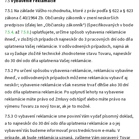
7.5
Vybavenie reklamácie
7.5.1 Na základe Vášho rozhodnutia, ktoré z práv podľa § 622 a § 623
zákona č.40/1964 Zb. Občiansky zákonník v znení neskorších
predpisov (ďalej len „Občiansky zákonník“) (špecifikovaných v bode
7.5.4
. až
7.5.8
.) uplatňujete, určíme spôsob vybavenia reklamácie
ihneď, v zložitých prípadoch najneskôr do 3 pracovných dní odo dňa
uplatnenia Vašej reklamácie. V odôvodnených prípadoch, najmä ak
sa vyžaduje zložité technické zhodnotenie stavu Tovaru, najneskôr
do 30 dní odo dňa uplatnenia Vašej reklamácie.
7.5.2 Po určení spôsobu vybavenia reklamácie, reklamáciu vybavíme
ihneď, v odôvodnených prípadoch môžeme reklamáciu vybaviť aj
neskôr; vybavenie reklamácie však nesmie trvať dlhšie ako 30 dní
odo dňa uplatnenia reklamácie. Po uplynutí lehoty na vybavenie
reklamácie máte právo od Zmluvy odstúpiť alebo máte právo na
výmenu Tovaru za nový tovar, ak je to možné.
7.5.3 O vybavení reklamácie sme povinní Vám vydať písomný doklad,
a to najneskôr do 30 dní odo dňa uplatnenia reklamácie a o jej
vybavení Vás budeme informovať prostredníctvom e-mailu. V
prípade, ak bude reklamácia uznaná, zašleme Vám opravený Tovar