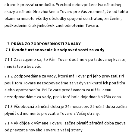
strane k prevzatiu nedošlo. Prechod nebezpečenstva náhodnej
skazy a náhodného zhoršenia Tovaru pre Vás znamená, že od tohto
okamihu nesiete všetky dôsledky spojené so stratou, zničením,
poškodením či akýmkoľvek znehodnotením Tovaru.
PRÁVA ZO ZODPOVEDNOSTI ZA VADY
7.1
Úvodné ustanovenie k zodpovednosti za vady
7.1.1 Zaväzujeme sa, že Vám Tovar dodáme v požadovanej kvalite,
množstve a bez vád.
7.1.2 Zodpovedáme za vady, ktoré má Tovar pri jeho prevzatí. Pri
použitom Tovare nezodpovedáme za vady vzniknuté ich použitím
alebo opotrebením. Pri Tovare predávanom za nižšiu cenu
nezodpovedáme za vady, pre ktoré bola dojednaná nižšia cena.
7.1.3 Všeobecná záručná doba je 24 mesiacov. Záručná doba začína
plynúť od momentu prevzatia Tovaru z Vašej strany.
7.1.4 Ak dôjde k výmene Tovaru, začne plynúť záručná doba znova
od prevzatia nového Tovaru z Vašej strany.