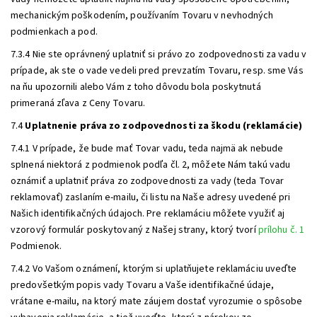
mechanickým poškodením, používaním Tovaru v nevhodných
podmienkach a pod.
7.3.4 Nie ste oprávnený uplatniť si právo zo zodpovednosti za vadu v
prípade, ak ste o vade vedeli pred prevzatím Tovaru, resp. sme Vás
na ňu upozornili alebo Vám z toho dôvodu bola poskytnutá
primeraná zľava z Ceny Tovaru.
7.4
Uplatnenie práva zo zodpovednosti za škodu (reklamácie)
7.4.1 V prípade, že bude mať Tovar vadu, teda najmä ak nebude
splnená niektorá z podmienok podľa čl. 2, môžete Nám takú vadu
oznámiť a uplatniť práva zo zodpovednosti za vady (teda Tovar
reklamovať) zaslaním e-mailu, či listu na Naše adresy uvedené pri
Našich identifikačných údajoch. Pre reklamáciu môžete využiť aj
vzorový formulár poskytovaný z Našej strany, ktorý tvorí
prílohu č. 1
Podmienok.
7.4.2 Vo Vašom oznámení, ktorým si uplatňujete reklamáciu uveďte
predovšetkým popis vady Tovaru a Vaše identifikačné údaje,
vrátane e-mailu, na ktorý mate záujem dostať vyrozumie o spôsobe