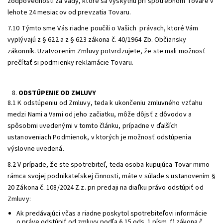
zodpovednosti za vady, ktoré sa vyskytnú pri spotrebnom Tovare v
lehote 24 mesiacov od prevzatia Tovaru.
7.10 Týmto sme Vás riadne poučili o Vašich právach, ktoré Vám
vyplývajú z § 622 a z § 623 zákona č. 40/1964 Zb. Občiansky
zákonník. Uzatvorením Zmluvy potvrdzujete, že ste mali možnosť
prečítať si podmienky reklamácie Tovaru.
ODSTÚPENIE OD ZMLUVY
8.1 K odstúpeniu od Zmluvy, teda k ukončeniu zmluvného vzťahu
medzi Nami a Vami od jeho začiatku, môže dôjsť z dôvodov a
spôsobmi uvedenými v tomto článku, prípadne v ďalších
ustanoveniach Podmienok, v ktorých je možnosť odstúpenia
výslovne uvedená.
8.2 V prípade, že ste spotrebiteľ, teda osoba kupujúca Tovar mimo
rámca svojej podnikateľskej činnosti, máte v súlade s ustanovením §
20 Zákona č. 108/2024 Z.z. pri predaji na diaľku právo odstúpiť od
Zmluvy:
Ak predávajúci včas a riadne poskytol spotrebiteľovi informácie
o práve odstúpiť od zmluvy podľa § 15 ods. 1 písm. f) zákona č.