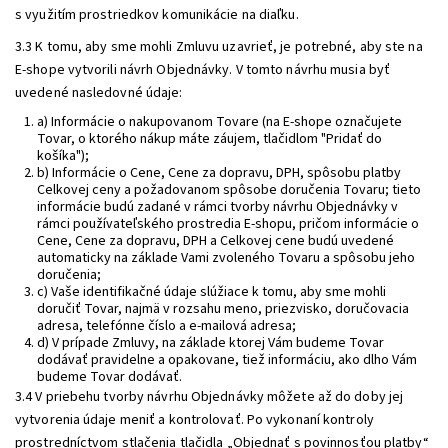
s využitím prostriedkov komunikácie na diaľku.
3.3 K tomu, aby sme mohli Zmluvu uzavrieť, je potrebné, aby ste na
E-shope vytvorili návrh Objednávky. V tomto návrhu musia byť
uvedené nasledovné údaje:
a) Informácie o nakupovanom Tovare (na E-shope označujete
Tovar, o ktorého nákup máte záujem, tlačidlom "Pridať do
košíka");
b) Informácie o Cene, Cene za dopravu, DPH, spôsobu platby
Celkovej ceny a požadovanom spôsobe doručenia Tovaru; tieto
informácie budú zadané v rámci tvorby návrhu Objednávky v
rámci používateľského prostredia E-shopu, pričom informácie o
Cene, Cene za dopravu, DPH a Celkovej cene budú uvedené
automaticky na základe Vami zvoleného Tovaru a spôsobu jeho
doručenia;
c) Vaše identifikačné údaje slúžiace k tomu, aby sme mohli
doručiť Tovar, najmä v rozsahu meno, priezvisko, doručovacia
adresa, telefónne číslo a e-mailová adresa;
d) V prípade Zmluvy, na základe ktorej Vám budeme Tovar
dodávať pravidelne a opakovane, tiež informáciu, ako dlho Vám
budeme Tovar dodávať.
3.4 V priebehu tvorby návrhu Objednávky môžete až do doby jej
vytvorenia údaje meniť a kontrolovať. Po vykonaní kontroly
prostredníctvom stlačenia tlačidla „Objednať s povinnosťou platby“