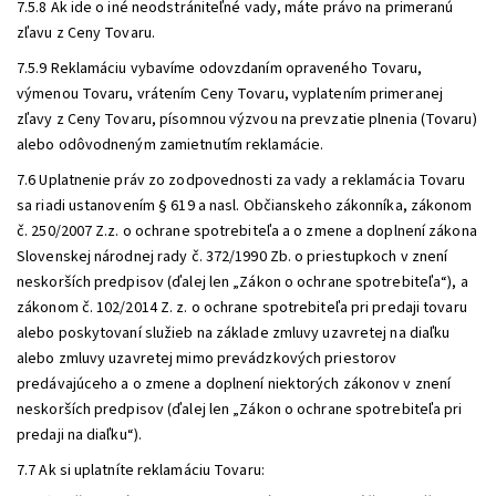
7.5.8 Ak ide o iné neodstrániteľné vady, máte právo na primeranú
zľavu z Ceny Tovaru.
7.5.9 Reklamáciu vybavíme odovzdaním opraveného Tovaru,
výmenou Tovaru, vrátením Ceny Tovaru, vyplatením primeranej
zľavy z Ceny Tovaru, písomnou výzvou na prevzatie plnenia (Tovaru)
alebo odôvodneným zamietnutím reklamácie.
7.6 Uplatnenie práv zo zodpovednosti za vady a reklamácia Tovaru
sa riadi ustanovením § 619 a nasl. Občianskeho zákonníka, zákonom
č. 250/2007 Z.z. o ochrane spotrebiteľa a o zmene a doplnení zákona
Slovenskej národnej rady č. 372/1990 Zb. o priestupkoch v znení
neskorších predpisov (ďalej len „Zákon o ochrane spotrebiteľa“), a
zákonom č. 102/2014 Z. z. o ochrane spotrebiteľa pri predaji tovaru
alebo poskytovaní služieb na základe zmluvy uzavretej na diaľku
alebo zmluvy uzavretej mimo prevádzkových priestorov
predávajúceho a o zmene a doplnení niektorých zákonov v znení
neskorších predpisov (ďalej len „Zákon o ochrane spotrebiteľa pri
predaji na diaľku“).
7.7 Ak si uplatníte reklamáciu Tovaru: