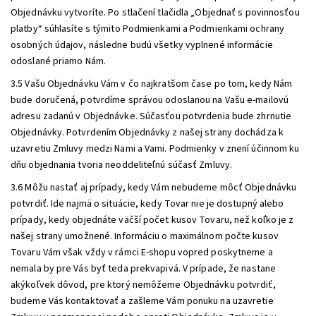
Objednávku vytvoríte. Po stlačení tlačidla „Objednať s povinnosťou
platby“ súhlasíte s týmito Podmienkami a Podmienkami ochrany
osobných údajov, následne budú všetky vyplnené informácie
odoslané priamo Nám.
3.5 Vašu Objednávku Vám v čo najkratšom čase po tom, kedy Nám
bude doručená, potvrdíme správou odoslanou na Vašu e-mailovú
adresu zadanú v Objednávke. Súčasťou potvrdenia bude zhrnutie
Objednávky. Potvrdením Objednávky z našej strany dochádza k
uzavretiu Zmluvy medzi Nami a Vami. Podmienky v znení účinnom ku
dňu objednania tvoria neoddeliteľnú súčasť Zmluvy.
3.6 Môžu nastať aj prípady, kedy Vám nebudeme môcť Objednávku
potvrdiť. Ide najmä o situácie, kedy Tovar nie je dostupný alebo
prípady, kedy objednáte väčší počet kusov Tovaru, než koľko je z
našej strany umožnené. Informáciu o maximálnom počte kusov
Tovaru Vám však vždy v rámci E-shopu vopred poskytneme a
nemala by pre Vás byť teda prekvapivá. V prípade, že nastane
akýkoľvek dôvod, pre ktorý nemôžeme Objednávku potvrdiť,
budeme Vás kontaktovať a zašleme Vám ponuku na uzavretie