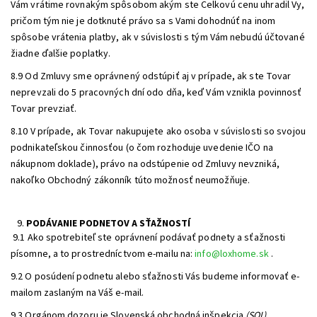
Vám vrátime rovnakým spôsobom akým ste Celkovú cenu uhradil Vy,
pričom tým nie je dotknuté právo sa s Vami dohodnúť na inom
spôsobe vrátenia platby, ak v súvislosti s tým Vám nebudú účtované
žiadne ďalšie poplatky.
8.9 Od Zmluvy sme oprávnený odstúpiť aj v prípade, ak ste Tovar
neprevzali do 5 pracovných dní odo dňa, keď Vám vznikla povinnosť
Tovar prevziať.
8.10 V prípade, ak Tovar nakupujete ako osoba v súvislosti so svojou
podnikateľskou činnosťou (o čom rozhoduje uvedenie IČO na
nákupnom doklade), právo na odstúpenie od Zmluvy nevzniká,
nakoľko Obchodný zákonník túto možnosť neumožňuje.
PODÁVANIE PODNETOV A SŤAŽNOSTÍ
9.1 Ako spotrebiteľ ste oprávnení podávať podnety a sťažnosti
písomne, a to prostredníctvom e-mailu na:
info@loxhome.sk
.
9.2 O posúdení podnetu alebo sťažnosti Vás budeme informovať e-
mailom zaslaným na Váš e-mail.
9.3 Orgánom dozoru je Slovenská obchodná inšpekcia
(SOI)
,