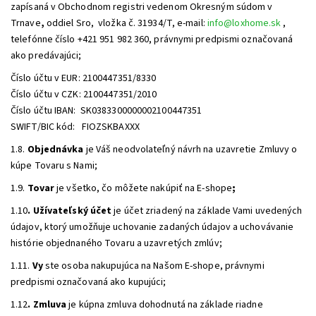
zapísaná v Obchodnom registri vedenom Okresným súdom v
Trnave
,
oddiel Sro,
vložka č. 31934/T, e-mail:
info@loxhome.sk
,
telefónne číslo +421 951 982 360, právnymi predpismi označovaná
ako predávajúci;
Číslo účtu v EUR: 2100447351/8330
Číslo účtu v CZK: 2100447351/2010
Číslo účtu IBAN: SK0383300000002100447351
SWIFT/BIC kód: FIOZSKBAXXX
1.8.
Objednávka
je Váš neodvolateľný návrh na uzavretie Zmluvy o
kúpe Tovaru s Nami;
1.9.
Tovar
je všetko, čo môžete nakúpiť na E-shope
;
1.10
. Užívateľský účet
je účet zriadený na základe Vami uvedených
údajov, ktorý umožňuje uchovanie zadaných údajov a uchovávanie
histórie objednaného Tovaru a uzavretých zmlúv;
1.11.
Vy
ste osoba nakupujúca na Našom E-shope, právnymi
predpismi označovaná ako kupujúci;
1.12
. Zmluva
je kúpna zmluva dohodnutá na základe riadne