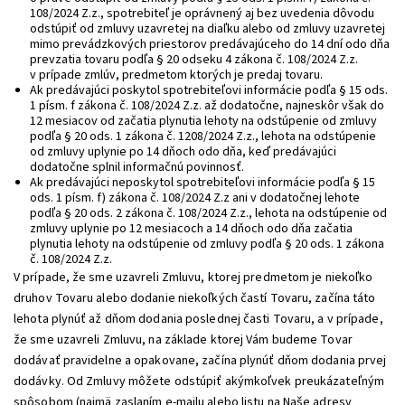
108/2024 Z.z., spotrebiteľ je oprávnený aj bez uvedenia dôvodu
odstúpiť od zmluvy uzavretej na diaľku alebo od zmluvy uzavretej
mimo prevádzkových priestorov predávajúceho do 14 dní odo dňa
prevzatia tovaru podľa § 20 odseku 4 zákona č. 108/2024 Z.z.
v prípade zmlúv, predmetom ktorých je predaj tovaru.
Ak predávajúci poskytol spotrebiteľovi informácie podľa § 15 ods.
1 písm. f zákona č. 108/2024 Z.z. až dodatočne, najneskôr však do
12 mesiacov od začatia plynutia lehoty na odstúpenie od zmluvy
podľa § 20 ods. 1 zákona č. 1208/2024 Z.z., lehota na odstúpenie
od zmluvy uplynie po 14 dňoch odo dňa, keď predávajúci
dodatočne splnil informačnú povinnosť.
Ak predávajúci neposkytol spotrebiteľovi informácie podľa § 15
ods. 1 písm. f) zákona č. 108/2024 Z.z ani v dodatočnej lehote
podľa § 20 ods. 2 zákona č. 108/2024 Z.z., lehota na odstúpenie od
zmluvy uplynie po 12 mesiacoch a 14 dňoch odo dňa začatia
plynutia lehoty na odstúpenie od zmluvy podľa § 20 ods. 1 zákona
č. 108/2024 Z.z.
V prípade, že sme uzavreli Zmluvu, ktorej predmetom je niekoľko
druhov Tovaru alebo dodanie niekoľkých častí Tovaru, začína táto
lehota plynúť až dňom dodania poslednej časti Tovaru, a v prípade,
že sme uzavreli Zmluvu, na základe ktorej Vám budeme Tovar
dodávať pravidelne a opakovane, začína plynúť dňom dodania prvej
dodávky. Od Zmluvy môžete odstúpiť akýmkoľvek preukázateľným
spôsobom (najmä zaslaním e-mailu alebo listu na Naše adresy