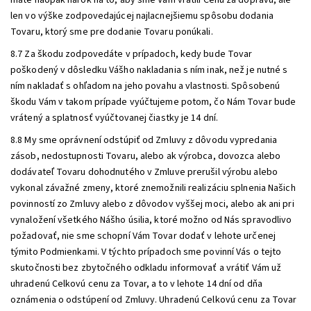
máte naopak nárok na to, aby sme Vám vrátili Cenu za dopravu, ale
len vo výške zodpovedajúcej najlacnejšiemu spôsobu dodania
Tovaru, ktorý sme pre dodanie Tovaru ponúkali.
8.7 Za škodu zodpovedáte v prípadoch, kedy bude Tovar
poškodený v dôsledku Vášho nakladania s ním inak, než je nutné s
ním nakladať s ohľadom na jeho povahu a vlastnosti. Spôsobenú
škodu Vám v takom prípade vyúčtujeme potom, čo Nám Tovar bude
vrátený a splatnosť vyúčtovanej čiastky je 14 dní.
8.8 My sme oprávnení odstúpiť od Zmluvy z dôvodu vypredania
zásob, nedostupnosti Tovaru, alebo ak výrobca, dovozca alebo
dodávateľ Tovaru dohodnutého v Zmluve prerušil výrobu alebo
vykonal závažné zmeny, ktoré znemožnili realizáciu splnenia Našich
povinností zo Zmluvy alebo z dôvodov vyššej moci, alebo ak ani pri
vynaložení všetkého Nášho úsilia, ktoré možno od Nás spravodlivo
požadovať, nie sme schopní Vám Tovar dodať v lehote určenej
týmito Podmienkami. V týchto prípadoch sme povinní Vás o tejto
skutočnosti bez zbytočného odkladu informovať a vrátiť Vám už
uhradenú Celkovú cenu za Tovar, a to v lehote 14 dní od dňa
oznámenia o odstúpení od Zmluvy. Uhradenú Celkovú cenu za Tovar