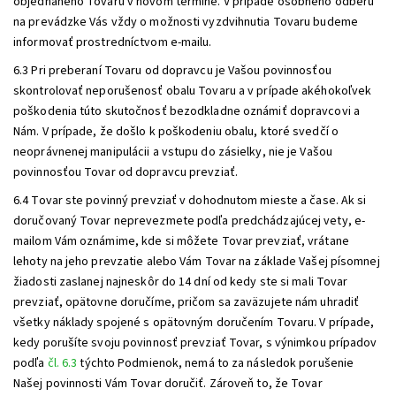
objednaného Tovaru v novom termíne. V prípade osobného odberu
na prevádzke Vás vždy o možnosti vyzdvihnutia Tovaru budeme
informovať prostredníctvom e-mailu.
6.3 Pri preberaní Tovaru od dopravcu je Vašou povinnosťou
skontrolovať neporušenosť obalu Tovaru a v prípade akéhokoľvek
poškodenia túto skutočnosť bezodkladne oznámiť dopravcovi a
Nám. V prípade, že došlo k poškodeniu obalu, ktoré svedčí o
neoprávnenej manipulácii a vstupu do zásielky, nie je Vašou
povinnosťou Tovar od dopravcu prevziať.
6.4 Tovar ste povinný prevziať v dohodnutom mieste a čase. Ak si
doručovaný Tovar neprevezmete podľa predchádzajúcej vety, e-
mailom Vám oznámime, kde si môžete Tovar prevziať, vrátane
lehoty na jeho prevzatie alebo Vám Tovar na základe Vašej písomnej
žiadosti zaslanej najneskôr do 14 dní od kedy ste si mali Tovar
prevziať, opätovne doručíme, pričom sa zaväzujete nám uhradiť
všetky náklady spojené s opätovným doručením Tovaru. V prípade,
kedy porušíte svoju povinnosť prevziať Tovar, s výnimkou prípadov
podľa
čl. 6.3
týchto Podmienok, nemá to za následok porušenie
Našej povinnosti Vám Tovar doručiť. Zároveň to, že Tovar