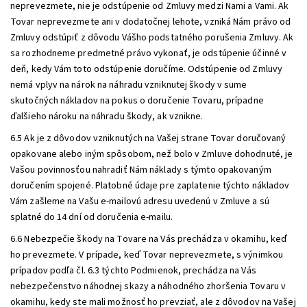
neprevezmete, nie je odstúpenie od Zmluvy medzi Nami a Vami. Ak
Tovar neprevezmete ani v dodatočnej lehote, vzniká Nám právo od
Zmluvy odstúpiť z dôvodu Vášho podstatného porušenia Zmluvy. Ak
sa rozhodneme predmetné právo vykonať, je odstúpenie účinné v
deň, kedy Vám toto odstúpenie doručíme. Odstúpenie od Zmluvy
nemá vplyv na nárok na náhradu vzniknutej škody v sume
skutočných nákladov na pokus o doručenie Tovaru, prípadne
ďalšieho nároku na náhradu škody, ak vznikne.
6.5 Ak je z dôvodov vzniknutých na Vašej strane Tovar doručovaný
opakovane alebo iným spôsobom, než bolo v Zmluve dohodnuté, je
Vašou povinnosťou nahradiť Nám náklady s týmto opakovaným
doručením spojené. Platobné údaje pre zaplatenie týchto nákladov
Vám zašleme na Vašu e-mailovú adresu uvedenú v Zmluve a sú
splatné do 14 dní od doručenia e-mailu.
6.6 Nebezpečie škody na Tovare na Vás prechádza v okamihu, keď
ho prevezmete. V prípade, keď Tovar neprevezmete, s výnimkou
prípadov podľa čl. 6.3 týchto Podmienok, prechádza na Vás
nebezpečenstvo náhodnej skazy a náhodného zhoršenia Tovaru v
okamihu, kedy ste mali možnosť ho prevziať, ale z dôvodov na Vašej