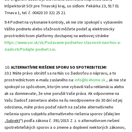
Inšpektorát SOI pre Trnavský kraj, so sídlom: Pekárka 23, 917 01
Trnava 1, tel. č. 00420 33 321 25 21.
9.4 Podnet na vykonanie kontroly, ak nie ste spokojní s vybavením
Vášho podnetu alebo sťažnosti môžete podať aj elektronicky
prostredníctvom platformy dostupnej na webovej stránke
https://www.soi.sk/sk/Podavanie-podnetov-staznosti-navrhov-a-
ziadosti/Podajte-podnet.soi
.
ALTERNATÍVNE RIEŠENIE SPORU SO SPOTREBITEĽMI
10.1 Máte právo obrátiť sa na Nás so žiadosťou o nápravu, a to
prostredníctvom e-mailu zaslaného na:
info@loxhome.sk
, ak nie ste
spokojní so spôsobom, ktorým sme vybavili Vašu reklamáciu alebo
ak sa domnievate, že sme porušili Vaše práva. Ak odpovieme na
Vašu žiadosť zamietavo alebo na ňu neodpovieme do 30 dní od jej
odoslania, máte právo podať návrh na začatie alternatívneho
riešenia sporu subjektu alternatívneho riešenia sporov (ďalej len
„
Subjekt
“) podľa zákona č. 391/2015 Z. z. o alternatívnom riešení
spotrebiteľských sporov a o zmene a doplnení niektorých zákonov,