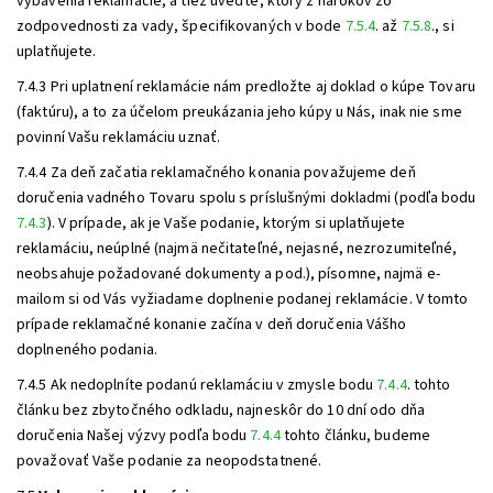
vybavenia reklamácie, a tiež uveďte, ktorý z nárokov zo
zodpovednosti za vady, špecifikovaných v bode
7.5.4
. až
7.5.8
., si
uplatňujete.
7.4.3 Pri uplatnení reklamácie nám predložte aj doklad o kúpe Tovaru
(faktúru), a to za účelom preukázania jeho kúpy u Nás, inak nie sme
povinní Vašu reklamáciu uznať.
7.4.4 Za deň začatia reklamačného konania považujeme deň
doručenia vadného Tovaru spolu s príslušnými dokladmi (podľa bodu
7.4.3
). V prípade, ak je Vaše podanie, ktorým si uplatňujete
reklamáciu, neúplné (najmä nečitateľné, nejasné, nezrozumiteľné,
neobsahuje požadované dokumenty a pod.), písomne, najmä e-
mailom si od Vás vyžiadame doplnenie podanej reklamácie. V tomto
prípade reklamačné konanie začína v deň doručenia Vášho
doplneného podania.
7.4.5 Ak nedoplníte podanú reklamáciu v zmysle bodu
7.4.4
. tohto
článku bez zbytočného odkladu, najneskôr do 10 dní odo dňa
doručenia Našej výzvy podľa bodu
7.4.4
tohto článku, budeme
považovať Vaše podanie za neopodstatnené.