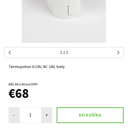
1
z 2
Termopohon 0-10V, NC 24V, biely
NA OBJEDNÁVKU
€83,64 vrátane DPH
€68
-
+