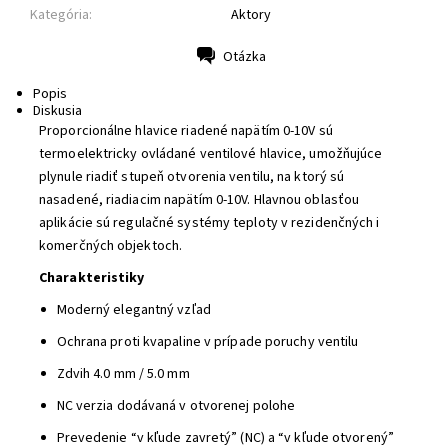
Kategória:
Aktory
Otázka
Tlač
Popis
Diskusia
Proporcionálne hlavice riadené napätím 0-10V sú
termoelektricky ovládané ventilové hlavice, umožňujúce
plynule riadiť stupeň otvorenia ventilu, na ktorý sú
nasadené, riadiacim napätím 0-10V. Hlavnou oblasťou
aplikácie sú regulačné systémy teploty v rezidenčných i
komerčných objektoch.
Charakteristiky
Moderný elegantný vzľad
Ochrana proti kvapaline v prípade poruchy ventilu
Zdvih 4.0 mm / 5.0 mm
NC verzia dodávaná v otvorenej polohe
Prevedenie “v kľude zavretý” (NC) a “v kľude otvorený”