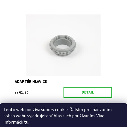
Dostupnosť:
Skladom
Kód:
127/VA8
ADAPTÉR HLAVICE
€1,70
DETAIL
od
Tento web používa súbory cookie. Ďalším prechádzaním
Buďte prvý, kto napíše príspevok k tejto položke.
tohto webu vyjadrujete súhlas s ich používaním. Viac
Pridať komentár
informácií
tu
.