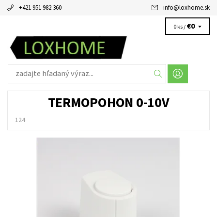
+421 951 982 360
info
@
loxhome.sk
€0
0 ks /
TERMOPOHON 0-10V
124