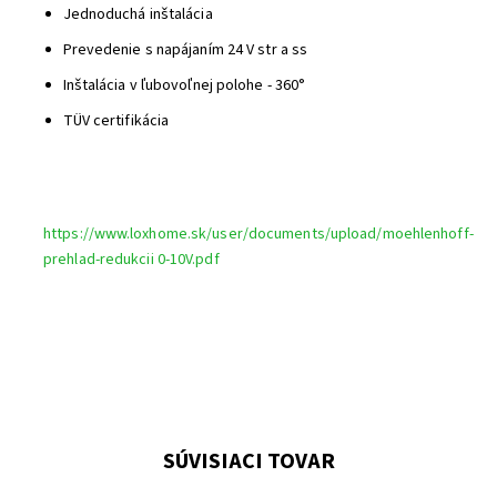
Jednoduchá inštalácia
Prevedenie s napájaním 24 V str a ss
Inštalácia v ľubovoľnej polohe - 360°
TÜV certifikácia
https://www.loxhome.sk/user/documents/upload/moehlenhoff-
prehlad-redukcii 0-10V.pdf
SÚVISIACI TOVAR