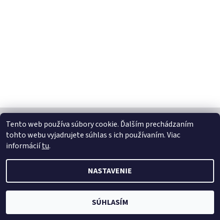
Tento web používa súbory cookie. Ďalším prechádzaním
tohto webu vyjadrujete súhlas s ich používaním. Viac
2026 © LOXHOME, všetky práva vyhradené
informácií
tu
.
Vytvoril Shoptet
NASTAVENIE
SÚHLASÍM