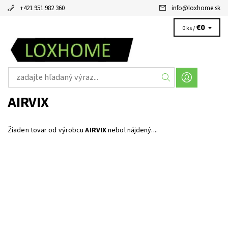
+421 951 982 360
info
@
loxhome.sk
€0
0 ks /
AIRVIX
Žiaden tovar od výrobcu
AIRVIX
nebol nájdený....