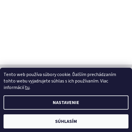
Tento web používa súbory cookie. Ďalším prechádzaním
tohto webu vyjadrujete súhlas s ich používaním. Viac
2026 © LOXHOME, všetky práva vyhradené
informácií
tu
.
Vytvoril Shoptet
NASTAVENIE
SÚHLASÍM