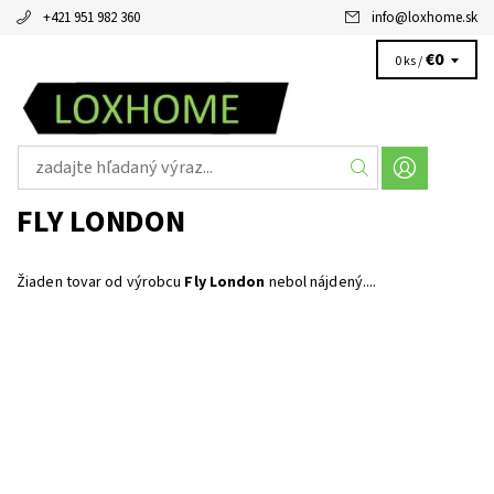
+421 951 982 360
info
@
loxhome.sk
€0
0 ks /
FLY LONDON
Žiaden tovar od výrobcu
Fly London
nebol nájdený....